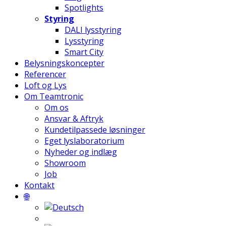
Spotlights
Styring
DALI lysstyring
Lysstyring
Smart City
Belysningskoncepter
Referencer
Loft og Lys
Om Teamtronic
Om os
Ansvar & Aftryk
Kundetilpassede løsninger
Eget lyslaboratorium
Nyheder og indlæg
Showroom
Job
Kontakt
🌐