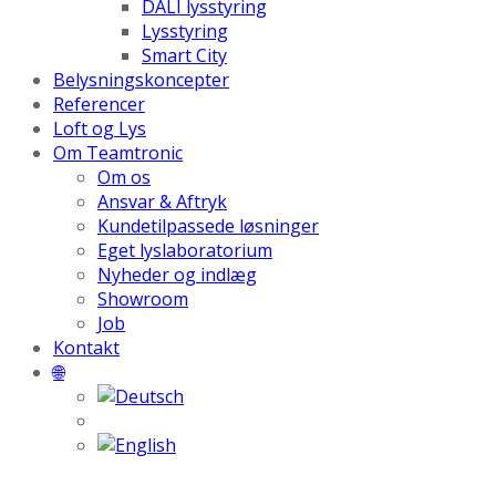
DALI lysstyring
Lysstyring
Smart City
Belysningskoncepter
Referencer
Loft og Lys
Om Teamtronic
Om os
Ansvar & Aftryk
Kundetilpassede løsninger
Eget lyslaboratorium
Nyheder og indlæg
Showroom
Job
Kontakt
🌐