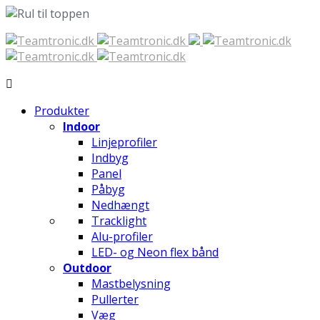
Spring
til
indhold
Produkter
Indoor
Linjeprofiler
Indbyg
Panel
Påbyg
Nedhængt
Tracklight
Alu-profiler
LED- og Neon flex bånd
Outdoor
Mastbelysning
Pullerter
Væg