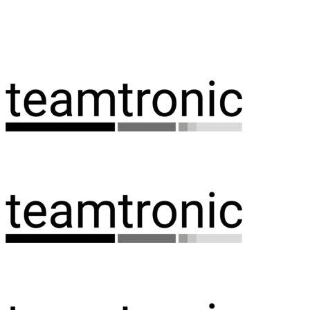
Spring
til
indhold