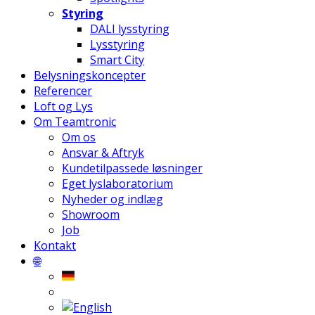
Styring
DALI lysstyring
Lysstyring
Smart City
Belysningskoncepter
Referencer
Loft og Lys
Om Teamtronic
Om os
Ansvar & Aftryk
Kundetilpassede løsninger
Eget lyslaboratorium
Nyheder og indlæg
Showroom
Job
Kontakt
🌐