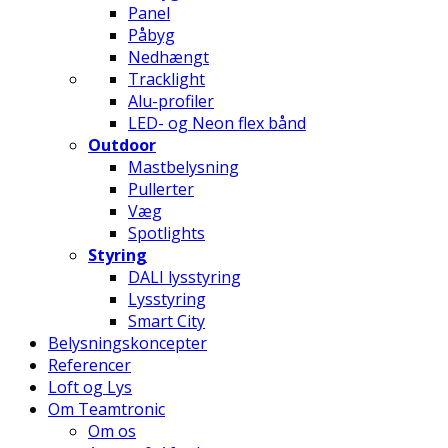
Panel
Påbyg
Nedhængt
Tracklight
Alu-profiler
LED- og Neon flex bånd
Outdoor
Mastbelysning
Pullerter
Væg
Spotlights
Styring
DALI lysstyring
Lysstyring
Smart City
Belysningskoncepter
Referencer
Loft og Lys
Om Teamtronic
Om os