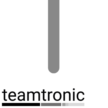
Spring
til
indhold