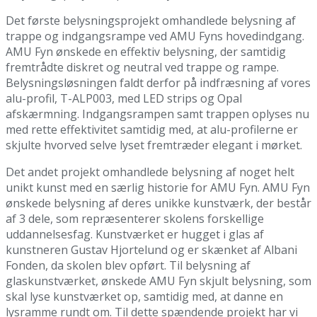
Det første belysningsprojekt omhandlede belysning af
trappe og indgangsrampe ved AMU Fyns hovedindgang.
AMU Fyn ønskede en effektiv belysning, der samtidig
fremtrådte diskret og neutral ved trappe og rampe.
Belysningsløsningen faldt derfor på indfræsning af vores
alu-profil, T-ALP003, med LED strips og Opal
afskærmning. Indgangsrampen samt trappen oplyses nu
med rette effektivitet samtidig med, at alu-profilerne er
skjulte hvorved selve lyset fremtræder elegant i mørket.
Det andet projekt omhandlede belysning af noget helt
unikt kunst med en særlig historie for AMU Fyn. AMU Fyn
ønskede belysning af deres unikke kunstværk, der består
af 3 dele, som repræsenterer skolens forskellige
uddannelsesfag. Kunstværket er hugget i glas af
kunstneren Gustav Hjortelund og er skænket af Albani
Fonden, da skolen blev opført. Til belysning af
glaskunstværket, ønskede AMU Fyn skjult belysning, som
skal lyse kunstværket op, samtidig med, at danne en
lysramme rundt om. Til dette spændende projekt har vi