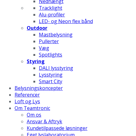
Nedhængt
Tracklight
Alu-profiler
LED- og Neon flex bånd
Outdoor
Mastbelysning
Pullerter
Væg
Spotlights
Styring
DALI lysstyring
Lysstyring
Smart City
Belysningskoncepter
Referencer
Loft og Lys
Om Teamtronic
Om os
Ansvar & Aftryk
Kundetilpassede løsninger
Eget lyslaboratorium