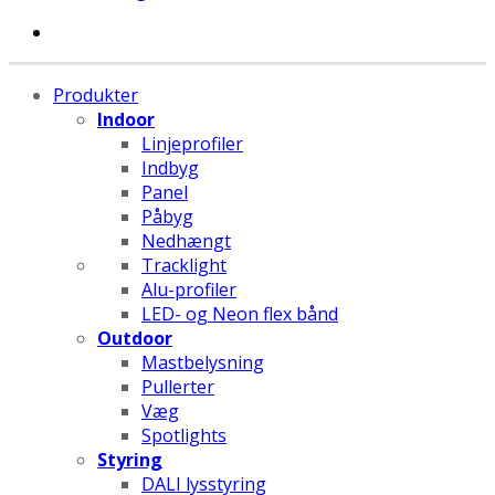
Produkter
Indoor
Linjeprofiler
Indbyg
Panel
Påbyg
Nedhængt
Tracklight
Alu-profiler
LED- og Neon flex bånd
Outdoor
Mastbelysning
Pullerter
Væg
Spotlights
Styring
DALI lysstyring