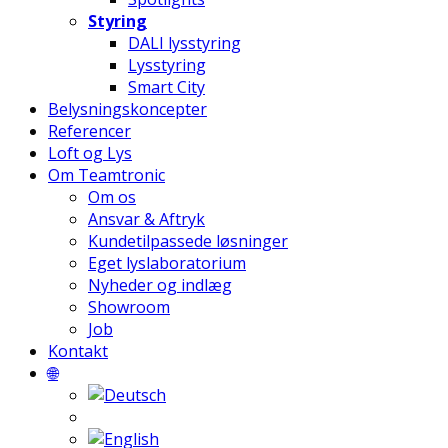
Styring
DALI lysstyring
Lysstyring
Smart City
Belysningskoncepter
Referencer
Loft og Lys
Om Teamtronic
Om os
Ansvar & Aftryk
Kundetilpassede løsninger
Eget lyslaboratorium
Nyheder og indlæg
Showroom
Job
Kontakt
🌐