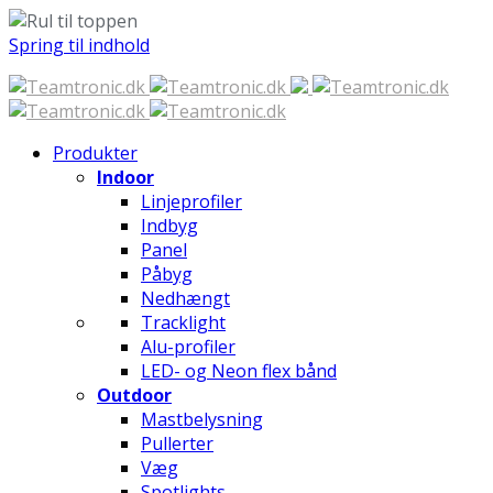
Spring til indhold
Produkter
Indoor
Linjeprofiler
Indbyg
Panel
Påbyg
Nedhængt
Tracklight
Alu-profiler
LED- og Neon flex bånd
Outdoor
Mastbelysning
Pullerter
Væg
Spotlights