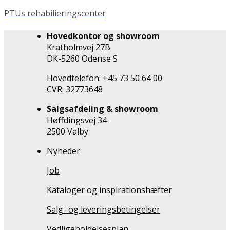
PTUs rehabilieringscenter
Hovedkontor og showroom
Kratholmvej 27B
DK-5260 Odense S
Hovedtelefon: +45 73 50 64 00
CVR: 32773648
Salgsafdeling & showroom
Høffdingsvej 34
2500 Valby
Nyheder
Job
Kataloger og inspirationshæfter
Salg- og leveringsbetingelser
Vedligeholdelsesplan