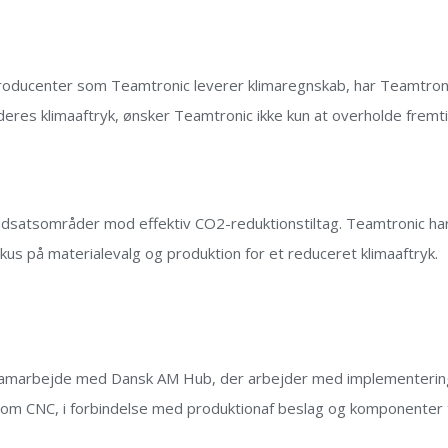
roducenter som Teamtronic leverer klimaregnskab, har Teamtronic
r deres klimaaftryk, ønsker Teamtronic ikke kun at overholde fr
e indsatsområder mod effektiv CO2-reduktionstiltag. Teamtronic 
kus på materialevalg og produktion for et reduceret klimaaftryk.
et samarbejde med Dansk AM Hub, der arbejder med implementerin
åsom CNC, i forbindelse med produktionaf beslag og komponenter 