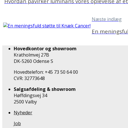
Hvordan påvirker luminans vores oplevelse af e
Næste indlæg
En meningsfuld
Hovedkontor og showroom
Kratholmvej 27B
DK-5260 Odense S
Hovedtelefon: +45 73 50 64 00
CVR: 32773648
Salgsafdeling & showroom
Høffdingsvej 34
2500 Valby
Nyheder
Job