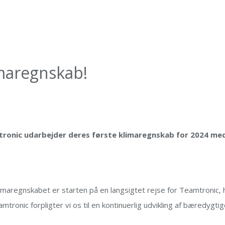
imaregnskab!
tronic
udarbejder
deres første klimaregnskab for 2024 me
imaregnskabet er starten på en langsigtet rejse for Teamtronic, h
amtronic forpligter vi os til en kontinuerlig udvikling af bæredygti