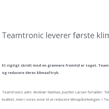
Teamtronic leverer første kl
Et vigtigt skridt mod en grønnere fremtid er taget. Team
og reducere deres
klima
aftryk.
Teamtronics adm. direktør Mathias Joachim Larsen fortæller: “
Kl
kvalitet, men i vores evne til at reducere
klima
påvirkningen
.
I Te