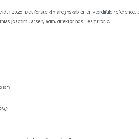
ridt i 2025
.
Det første klimaregnskab er en værdifuld reference, 
athias Joachim Larsen, adm. direktør hos Teamtronic.
rsen
 2N2