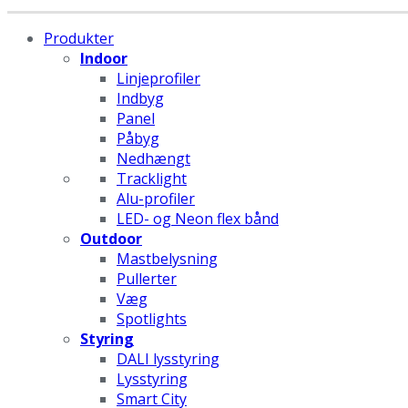
Produkter
Indoor
Linjeprofiler
Indbyg
Panel
Påbyg
Nedhængt
Tracklight
Alu-profiler
LED- og Neon flex bånd
Outdoor
Mastbelysning
Pullerter
Væg
Spotlights
Styring
DALI lysstyring
Lysstyring
Smart City