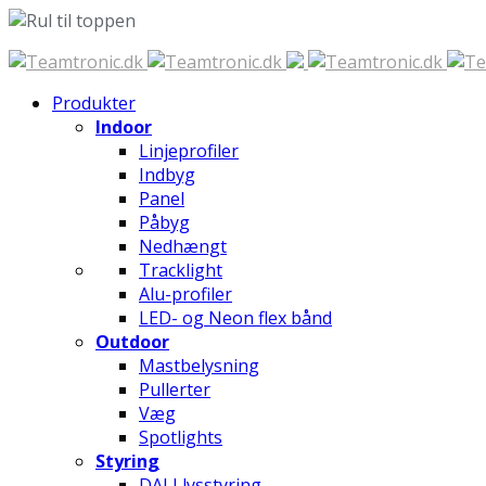
Spring
til
Produkter
indhold
Indoor
Linjeprofiler
Indbyg
Panel
Påbyg
Nedhængt
Tracklight
Alu-profiler
LED- og Neon flex bånd
Outdoor
Mastbelysning
Pullerter
Væg
Spotlights
Styring
DALI lysstyring