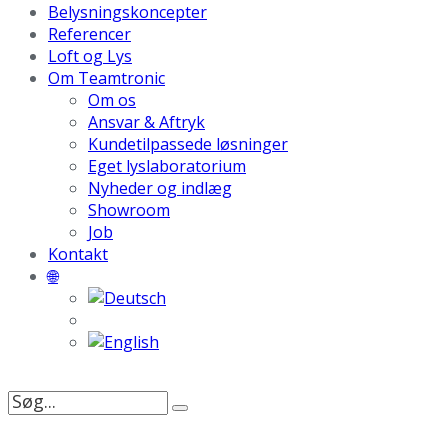
Belysningskoncepter
Referencer
Loft og Lys
Om Teamtronic
Om os
Ansvar & Aftryk
Kundetilpassede løsninger
Eget lyslaboratorium
Nyheder og indlæg
Showroom
Job
Kontakt
🌐
Søg
efter: