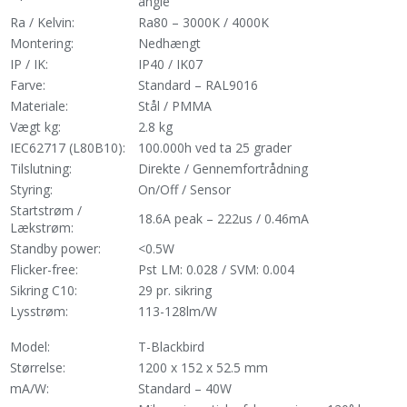
angle
Ra / Kelvin:
Ra80 – 3000K / 4000K
Montering:
Nedhængt
IP / IK:
IP40 / IK07
Farve:
Standard – RAL9016
Materiale:
Stål / PMMA
Vægt kg:
2.8 kg
IEC62717 (L80B10):
100.000h ved ta 25 grader
Tilslutning:
Direkte / Gennemfortrådning
Styring:
On/Off / Sensor
Startstrøm /
18.6A peak – 222us / 0.46mA
Lækstrøm:
Standby power:
<0.5W
Flicker-free:
Pst LM: 0.028 / SVM: 0.004
Sikring C10:
29 pr. sikring
Lysstrøm:
113-128lm/W
Model:
T-Blackbird
Størrelse:
1200 x 152 x 52.5 mm
mA/W:
Standard – 40W