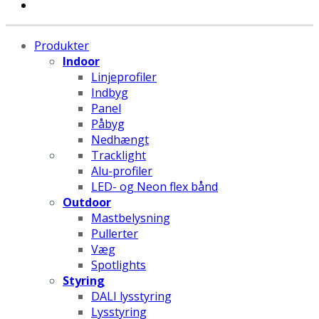
Produkter
Indoor
Linjeprofiler
Indbyg
Panel
Påbyg
Nedhængt
Tracklight
Alu-profiler
LED- og Neon flex bånd
Outdoor
Mastbelysning
Pullerter
Væg
Spotlights
Styring
DALI lysstyring
Lysstyring