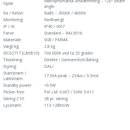
Mikroprismatisk afskærmning – 120° beam
Optik:
angle
Ra / Kelvin:
Ra80 – 3000K / 4000K
Montering:
Nedhængt
IP / IK:
IP40 / IK07
Farve:
Standard – RAL9016
Materiale:
Stål / PMMA
Vægt kg:
2.8 kg
IEC62717 (L80B10):
100.000h ved ta 25 grader
Tilslutning:
Direkte / Gennemfortrådning
Styring:
DALI
Startstrøm /
17.56A peak – 234us / 0.5mA
Lækstrøm:
Standby power:
<0.5W
Flicker-free:
Pst LM: 0.007 / SVM: 0.011
Sikring C10:
28 pr. sikring
Lysstrøm:
113-128lm/W