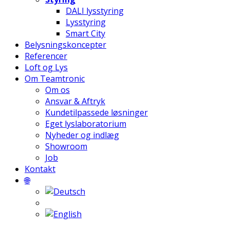
DALI lysstyring
Lysstyring
Smart City
Belysningskoncepter
Referencer
Loft og Lys
Om Teamtronic
Om os
Ansvar & Aftryk
Kundetilpassede løsninger
Eget lyslaboratorium
Nyheder og indlæg
Showroom
Job
Kontakt
🌐