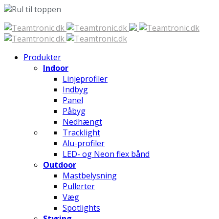
Spring
til
indhold
Produkter
Indoor
Linjeprofiler
Indbyg
Panel
Påbyg
Nedhængt
Tracklight
Alu-profiler
LED- og Neon flex bånd
Outdoor
Mastbelysning
Pullerter
Væg
Spotlights
Styring