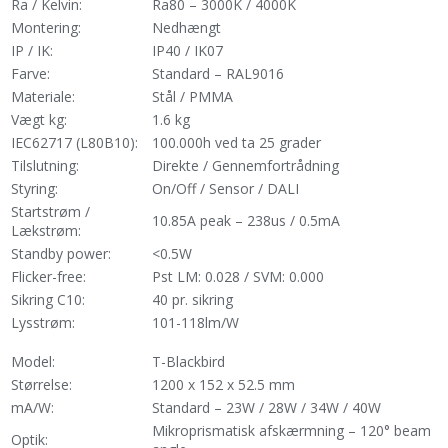
Ra / Kelvin:
Ra80 – 3000K / 4000K
Montering:
Nedhængt
IP / IK:
IP40 / IK07
Farve:
Standard – RAL9016
Materiale:
Stål / PMMA
Vægt kg:
1.6 kg
IEC62717 (L80B10):
100.000h ved ta 25 grader
Tilslutning:
Direkte / Gennemfortrådning
Styring:
On/Off / Sensor / DALI
Startstrøm /
10.85A peak – 238us / 0.5mA
Lækstrøm:
Standby power:
<0.5W
Flicker-free:
Pst LM: 0.028 / SVM: 0.000
Sikring C10:
40 pr. sikring
Lysstrøm:
101-118lm/W
Model:
T-Blackbird
Størrelse:
1200 x 152 x 52.5 mm
mA/W:
Standard – 23W / 28W / 34W / 40W
Mikroprismatisk afskærmning – 120° beam
Optik: