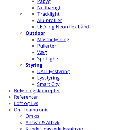
Påbyg
Nedhængt
Tracklight
Alu-profiler
LED- og Neon flex bånd
Outdoor
Mastbelysning
Pullerter
Væg
Spotlights
Styring
DALI lysstyring
Lysstyring
Smart City
Belysningskoncepter
Referencer
Loft og Lys
Om Teamtronic
Om os
Ansvar & Aftryk
Kundetilpassede løsninger