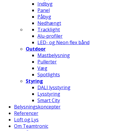
Indbyg
Panel
Påbyg
Nedhængt
Tracklight
Alu-profiler
LED- og Neon flex bånd
Outdoor
Mastbelysning
Pullerter
Væg
Spotlights
Styring
DALI lysstyring
Lysstyring
Smart City
Belysningskoncepter
Referencer
Loft og Lys
Om Teamtronic