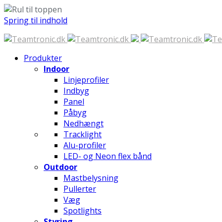
Spring til indhold
Produkter
Indoor
Linjeprofiler
Indbyg
Panel
Påbyg
Nedhængt
Tracklight
Alu-profiler
LED- og Neon flex bånd
Outdoor
Mastbelysning
Pullerter
Væg
Spotlights
Styring