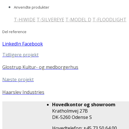
Anvendte produkter
T-HIWIDE
T-SILVEREYE
T-MODEL D
T-FLOODLIGHT
Del reference
LinkedIn
Facebook
Tidligere projekt
Glostrup Kultur- og medborgerhus
Næste projekt
Haarslev Industries
Hovedkontor og showroom
Kratholmvej 27B
DK-5260 Odense S
Hovedtelefon: +45 73 50 64 00