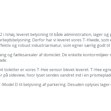
 i Ishøj, leveret belysning til både administration, lager o
arbejdsbelysning. Derfor har vi leveret vores T-Hiwide, som 
fektiv og robust industriarmatur, som egner særlig godt til 
 gang og fællesarealer af domicilet. De enkelte kontormiljøe
ade.
t toiletter er vores T-Hee sensor blevet leveret. T-Hee egn
 på sideview, hvor lyset sendes vandret ind i en prismepla
T-Model D til belysning af parkering. Desuden oplyses lager