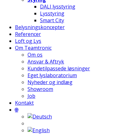
DALI lysstyring
Lysstyring
Smart City
Belysningskoncepter
Referencer
Loft og Lys
Om Teamtronic
Om os
Ansvar & Aftryk
Kundetilpassede løsninger
Eget lyslaboratorium
Nyheder og indlæg
Showroom
Job
Kontakt
🌐