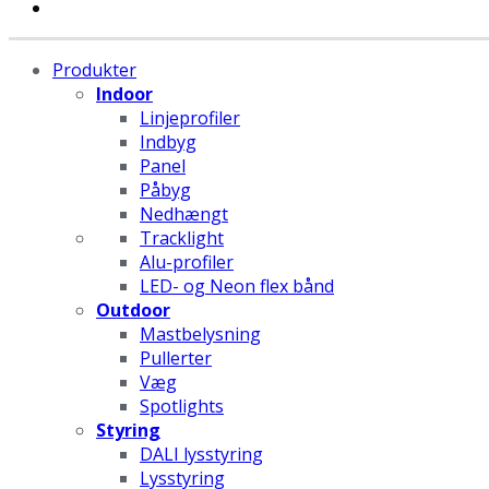
Produkter
Indoor
Linjeprofiler
Indbyg
Panel
Påbyg
Nedhængt
Tracklight
Alu-profiler
LED- og Neon flex bånd
Outdoor
Mastbelysning
Pullerter
Væg
Spotlights
Styring
DALI lysstyring
Lysstyring