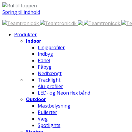
Spring til indhold
Produkter
Indoor
Linjeprofiler
Indbyg
Panel
Påbyg
Nedhængt
Tracklight
Alu-profiler
LED- og Neon flex bånd
Outdoor
Mastbelysning
Pullerter
Væg
Spotlights
Styring