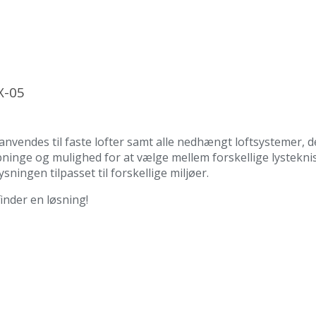
X-05
n anvendes til faste lofter samt alle nedhængt loftsystemer, 
 lysåbninge og mulighed for at vælge mellem forskellige lyste
sningen tilpasset til forskellige miljøer.
finder en løsning!