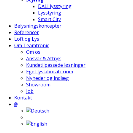
DALI lysstyring
Lysstyring
Smart City
Belysningskoncepter
Referencer
Loft og Lys
Om Teamtronic
Om os
Ansvar & Aftryk
Kundetilpassede løsninger
Eget lyslaboratorium
Nyheder og indlæg
Showroom
Job
Kontakt
🌐