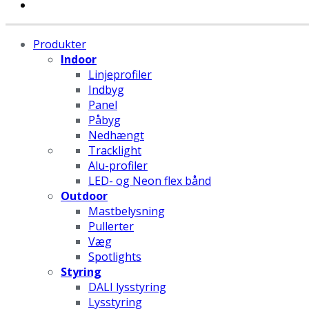
Produkter
Indoor
Linjeprofiler
Indbyg
Panel
Påbyg
Nedhængt
Tracklight
Alu-profiler
LED- og Neon flex bånd
Outdoor
Mastbelysning
Pullerter
Væg
Spotlights
Styring
DALI lysstyring
Lysstyring