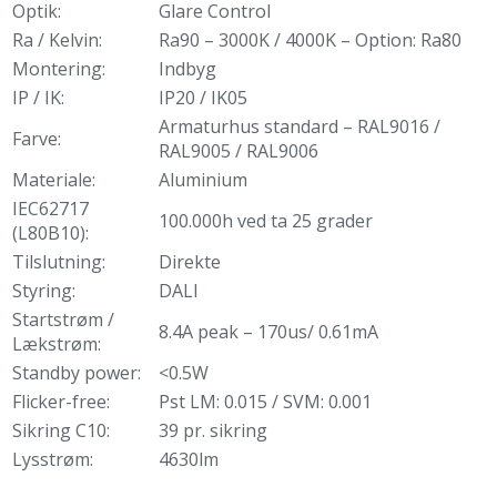
Optik:
Glare Control
Ra / Kelvin:
Ra90 – 3000K / 4000K – Option: Ra80
Montering:
Indbyg
IP / IK:
IP20 / IK05
Armaturhus standard – RAL9016 /
Farve:
RAL9005 / RAL9006
Materiale:
Aluminium
IEC62717
100.000h ved ta 25 grader
(L80B10):
Tilslutning:
Direkte
Styring:
DALI
Startstrøm /
8.4A peak – 170us/ 0.61mA
Lækstrøm:
Standby power:
<0.5W
Flicker-free:
Pst LM: 0.015 / SVM: 0.001
Sikring C10:
39 pr. sikring
Lysstrøm:
4630lm