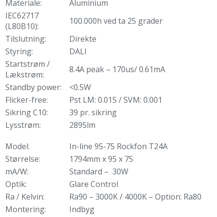
Materiale:
Aluminium
IEC62717
100.000h ved ta 25 grader
(L80B10):
Tilslutning:
Direkte
Styring:
DALI
Startstrøm /
8.4A peak – 170us/ 0.61mA
Lækstrøm:
Standby power:
<0.5W
Flicker-free:
Pst LM: 0.015 / SVM: 0.001
Sikring C10:
39 pr. sikring
Lysstrøm:
2895lm
Model:
In-line 95-75 Rockfon T24A
Størrelse:
1794mm x 95 x 75
mA/W:
Standard – 30W
Optik:
Glare Control
Ra / Kelvin:
Ra90 – 3000K / 4000K – Option: Ra80
Montering:
Indbyg