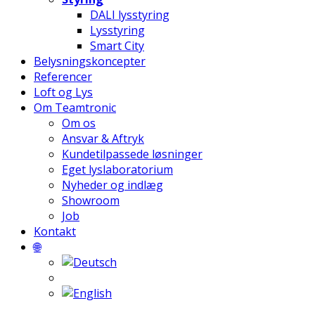
DALI lysstyring
Lysstyring
Smart City
Belysningskoncepter
Referencer
Loft og Lys
Om Teamtronic
Om os
Ansvar & Aftryk
Kundetilpassede løsninger
Eget lyslaboratorium
Nyheder og indlæg
Showroom
Job
Kontakt
🌐