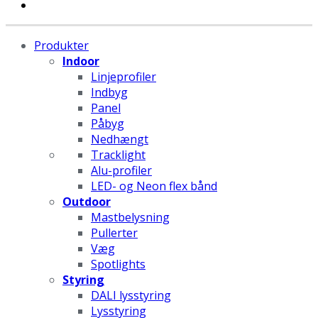
Produkter
Indoor
Linjeprofiler
Indbyg
Panel
Påbyg
Nedhængt
Tracklight
Alu-profiler
LED- og Neon flex bånd
Outdoor
Mastbelysning
Pullerter
Væg
Spotlights
Styring
DALI lysstyring
Lysstyring