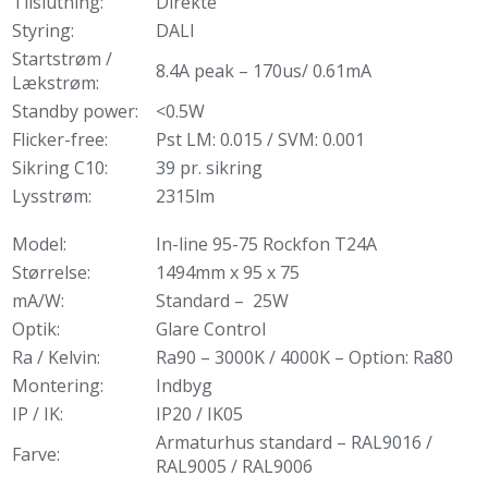
Tilslutning:
Direkte
Styring:
DALI
Startstrøm /
8.4A peak – 170us/ 0.61mA
Lækstrøm:
Standby power:
<0.5W
Flicker-free:
Pst LM: 0.015 / SVM: 0.001
Sikring C10:
39 pr. sikring
Lysstrøm:
2315lm
Model:
In-line 95-75 Rockfon T24A
Størrelse:
1494mm x 95 x 75
mA/W:
Standard – 25W
Optik:
Glare Control
Ra / Kelvin:
Ra90 – 3000K / 4000K – Option: Ra80
Montering:
Indbyg
IP / IK:
IP20 / IK05
Armaturhus standard – RAL9016 /
Farve:
RAL9005 / RAL9006