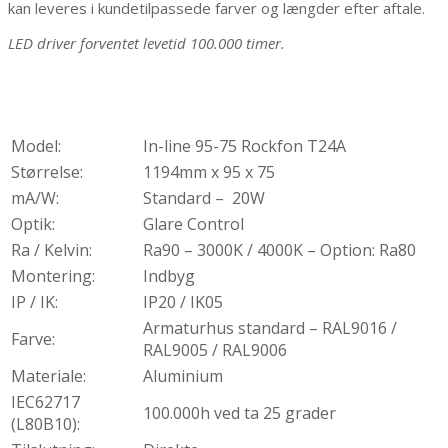
kan leveres i kundetilpassede farver og længder efter aftale.
LED driver forventet levetid 100.000 timer.
Model:
In-line 95-75 Rockfon T24A
Størrelse:
1194mm x 95 x 75
mA/W:
Standard – 20W
Optik:
Glare Control
Ra / Kelvin:
Ra90 – 3000K / 4000K – Option: Ra80
Montering:
Indbyg
IP / IK:
IP20 / IK05
Armaturhus standard – RAL9016 /
Farve:
RAL9005 / RAL9006
Materiale:
Aluminium
IEC62717
100.000h ved ta 25 grader
(L80B10):