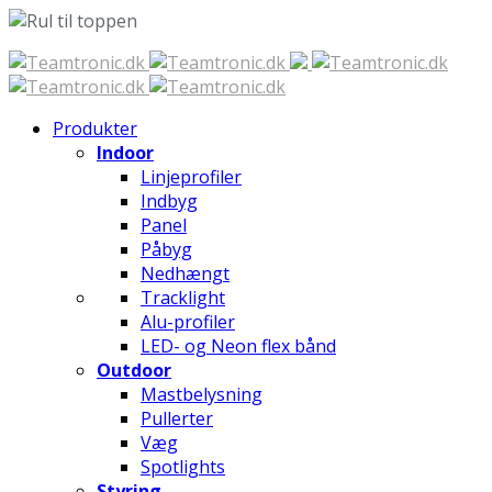
Spring
til
indhold
Produkter
Indoor
Linjeprofiler
Indbyg
Panel
Påbyg
Nedhængt
Tracklight
Alu-profiler
LED- og Neon flex bånd
Outdoor
Mastbelysning
Pullerter
Væg
Spotlights
Styring