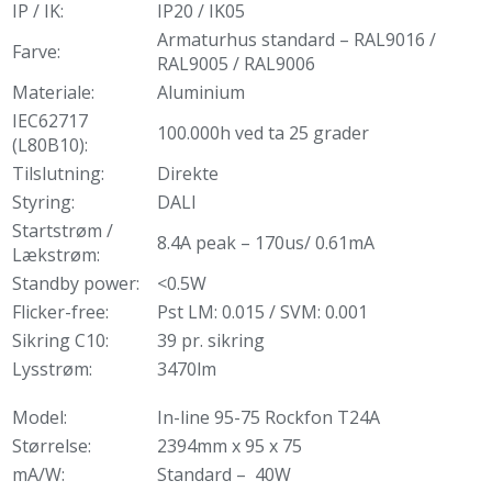
IP / IK:
IP20 / IK05
Armaturhus standard – RAL9016 /
Farve:
RAL9005 / RAL9006
Materiale:
Aluminium
IEC62717
100.000h ved ta 25 grader
(L80B10):
Tilslutning:
Direkte
Styring:
DALI
Startstrøm /
8.4A peak – 170us/ 0.61mA
Lækstrøm:
Standby power:
<0.5W
Flicker-free:
Pst LM: 0.015 / SVM: 0.001
Sikring C10:
39 pr. sikring
Lysstrøm:
3470lm
Model:
In-line 95-75 Rockfon T24A
Størrelse:
2394mm x 95 x 75
mA/W:
Standard – 40W