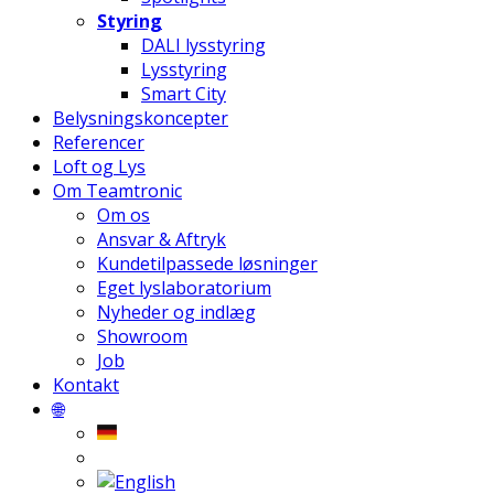
Styring
DALI lysstyring
Lysstyring
Smart City
Belysningskoncepter
Referencer
Loft og Lys
Om Teamtronic
Om os
Ansvar & Aftryk
Kundetilpassede løsninger
Eget lyslaboratorium
Nyheder og indlæg
Showroom
Job
Kontakt
🌐