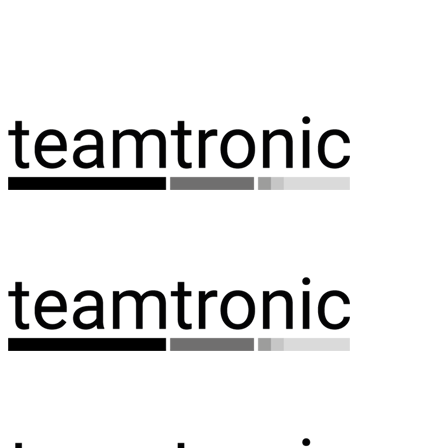
Spring
til
indhold