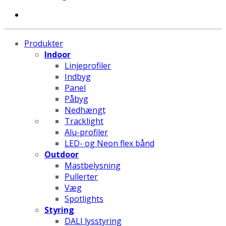
Produkter
Indoor
Linjeprofiler
Indbyg
Panel
Påbyg
Nedhængt
Tracklight
Alu-profiler
LED- og Neon flex bånd
Outdoor
Mastbelysning
Pullerter
Væg
Spotlights
Styring
DALI lysstyring