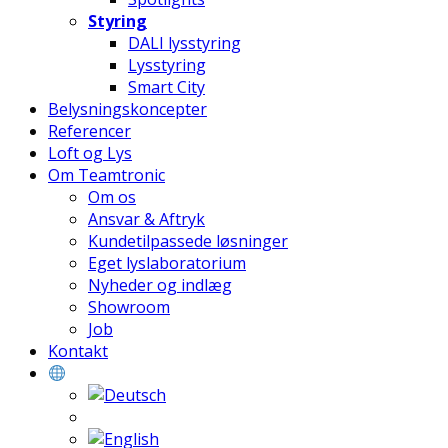
Styring
DALI lysstyring
Lysstyring
Smart City
Belysningskoncepter
Referencer
Loft og Lys
Om Teamtronic
Om os
Ansvar & Aftryk
Kundetilpassede løsninger
Eget lyslaboratorium
Nyheder og indlæg
Showroom
Job
Kontakt