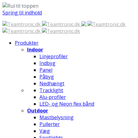
Spring til indhold
Produkter
Indoor
Linjeprofiler
Indbyg
Panel
Påbyg
Nedhængt
Tracklight
Alu-profiler
LED- og Neon flex bånd
Outdoor
Mastbelysning
Pullerter
Væg
Spotlights