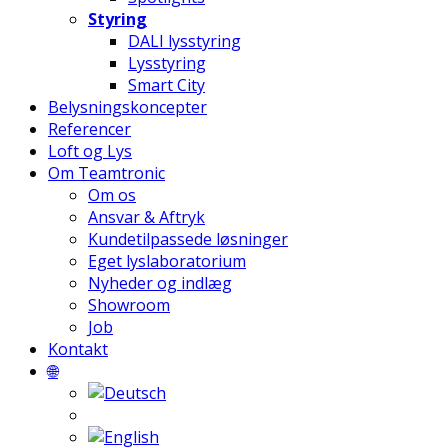
Styring
DALI lysstyring
Lysstyring
Smart City
Belysningskoncepter
Referencer
Loft og Lys
Om Teamtronic
Om os
Ansvar & Aftryk
Kundetilpassede løsninger
Eget lyslaboratorium
Nyheder og indlæg
Showroom
Job
Kontakt
🌐