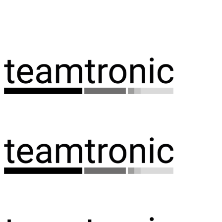
Spring
til
indhold