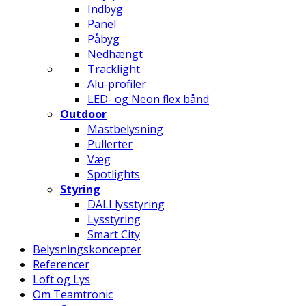
Indbyg
Panel
Påbyg
Nedhængt
Tracklight
Alu-profiler
LED- og Neon flex bånd
Outdoor
Mastbelysning
Pullerter
Væg
Spotlights
Styring
DALI lysstyring
Lysstyring
Smart City
Belysningskoncepter
Referencer
Loft og Lys
Om Teamtronic