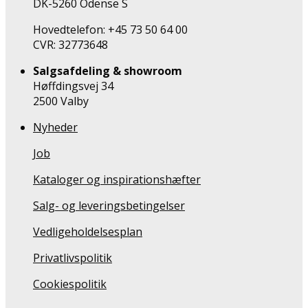
DK-5260 Odense S
Hovedtelefon: +45 73 50 64 00
CVR: 32773648
Salgsafdeling & showroom
Høffdingsvej 34
2500 Valby
Nyheder
Job
Kataloger og inspirationshæfter
Salg- og leveringsbetingelser
Vedligeholdelsesplan
Privatlivspolitik
Cookiespolitik