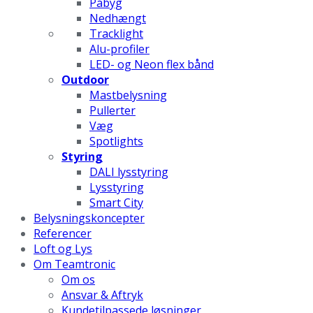
Påbyg
Nedhængt
Tracklight
Alu-profiler
LED- og Neon flex bånd
Outdoor
Mastbelysning
Pullerter
Væg
Spotlights
Styring
DALI lysstyring
Lysstyring
Smart City
Belysningskoncepter
Referencer
Loft og Lys
Om Teamtronic
Om os
Ansvar & Aftryk
Kundetilpassede løsninger