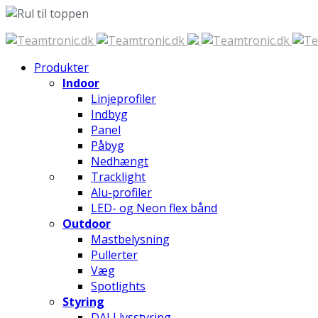
Spring
til
Produkter
indhold
Indoor
Linjeprofiler
Indbyg
Panel
Påbyg
Nedhængt
Tracklight
Alu-profiler
LED- og Neon flex bånd
Outdoor
Mastbelysning
Pullerter
Væg
Spotlights
Styring
DALI lysstyring