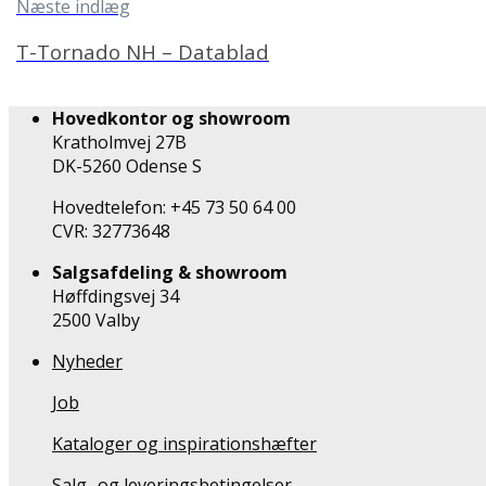
Næste indlæg
T-Tornado NH – Datablad
Hovedkontor og showroom
Kratholmvej 27B
DK-5260 Odense S
Hovedtelefon: +45 73 50 64 00
CVR: 32773648
Salgsafdeling & showroom
Høffdingsvej 34
2500 Valby
Nyheder
Job
Kataloger og inspirationshæfter
Salg- og leveringsbetingelser