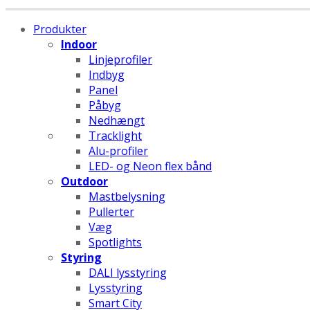
Produkter
Indoor
Linjeprofiler
Indbyg
Panel
Påbyg
Nedhængt
Tracklight
Alu-profiler
LED- og Neon flex bånd
Outdoor
Mastbelysning
Pullerter
Væg
Spotlights
Styring
DALI lysstyring
Lysstyring
Smart City