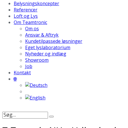
Belysningskoncepter
Referencer
Loft og Lys
Om Teamtronic
Om os
Ansvar & Aftryk
Kundetilpassede løsninger
Eget lyslaboratorium
Nyheder og indlæg
Showroom
Job
Kontakt
🌐
Søg
efter: