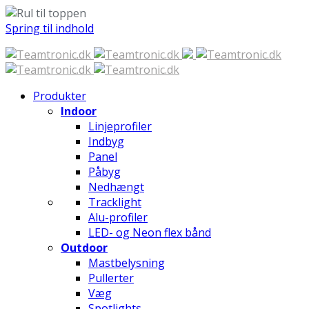
Spring til indhold
Produkter
Indoor
Linjeprofiler
Indbyg
Panel
Påbyg
Nedhængt
Tracklight
Alu-profiler
LED- og Neon flex bånd
Outdoor
Mastbelysning
Pullerter
Væg
Spotlights