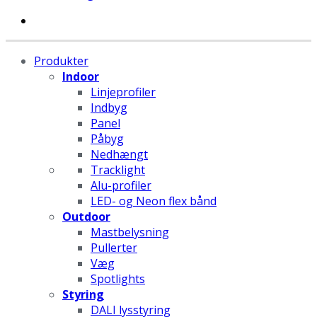
Produkter
Indoor
Linjeprofiler
Indbyg
Panel
Påbyg
Nedhængt
Tracklight
Alu-profiler
LED- og Neon flex bånd
Outdoor
Mastbelysning
Pullerter
Væg
Spotlights
Styring
DALI lysstyring