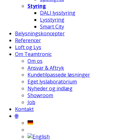
Styring
DALI lysstyring
Lysstyring
Smart City
Belysningskoncepter
Referencer
Loft og Lys
Om Teamtronic
Om os
Ansvar & Aftryk
Kundetilpassede løsninger
Eget lyslaboratorium
Nyheder og indlæg
Showroom
Job
Kontakt
🌐