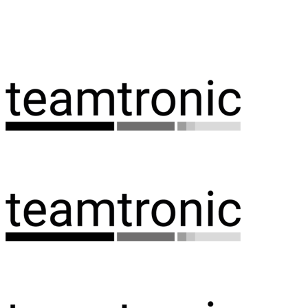
Spring
til
indhold