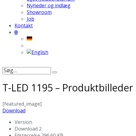
Nyheder og indlæg
Showroom
Job
Kontakt
🌐
Søg
efter:
T-LED 1195 – Produktbilleder
[featured_image]
Download
Version
Download
2
Filstørrelse
296.60 KB