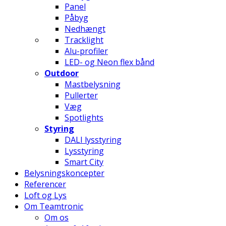
Panel
Påbyg
Nedhængt
Tracklight
Alu-profiler
LED- og Neon flex bånd
Outdoor
Mastbelysning
Pullerter
Væg
Spotlights
Styring
DALI lysstyring
Lysstyring
Smart City
Belysningskoncepter
Referencer
Loft og Lys
Om Teamtronic
Om os