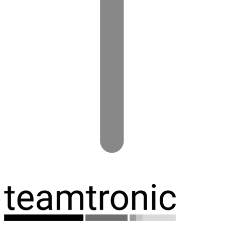
Spring
til
indhold