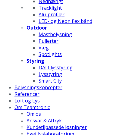
Nedhængt
Tracklight
Alu-profiler
LED- og Neon flex bånd
Outdoor
Mastbelysning
Pullerter
Væg
Spotlights
Styring
DALI lysstyring
Lysstyring
Smart City
Belysningskoncepter
Referencer
Loft og Lys
Om Teamtronic
Om os
Ansvar & Aftryk
Kundetilpassede løsninger
Eget lyslaboratorium