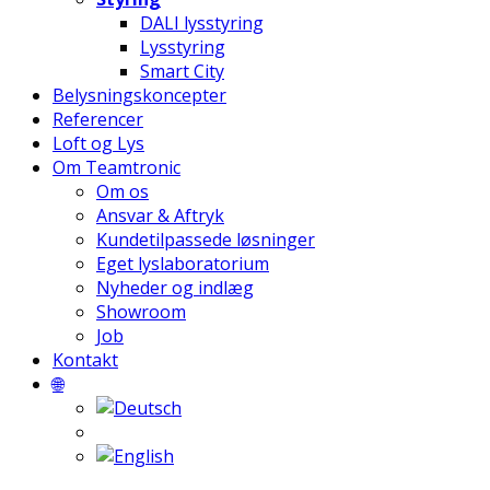
DALI lysstyring
Lysstyring
Smart City
Belysningskoncepter
Referencer
Loft og Lys
Om Teamtronic
Om os
Ansvar & Aftryk
Kundetilpassede løsninger
Eget lyslaboratorium
Nyheder og indlæg
Showroom
Job
Kontakt
🌐