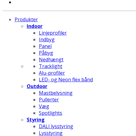
Produkter
Indoor
Linjeprofiler
Indbyg
Panel
Påbyg
Nedhængt
Tracklight
Alu-profiler
LED- og Neon flex bånd
Outdoor
Mastbelysning
Pullerter
Væg
Spotlights
Styring
DALI lysstyring
Lysstyring