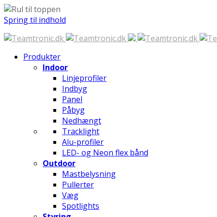
Spring til indhold
Produkter
Indoor
Linjeprofiler
Indbyg
Panel
Påbyg
Nedhængt
Tracklight
Alu-profiler
LED- og Neon flex bånd
Outdoor
Mastbelysning
Pullerter
Væg
Spotlights
Styring