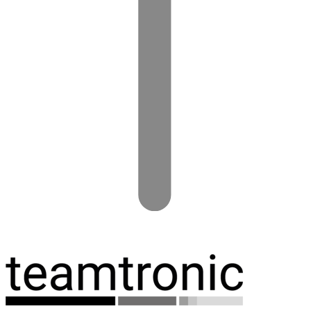
Spring
til
indhold