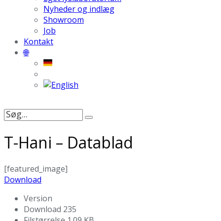
Nyheder og indlæg
Showroom
Job
Kontakt
🌐
Søg
efter:
T-Hani – Datablad
[featured_image]
Download
Version
Download
235
Filstørrelse
1.09 KB