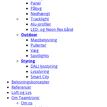
Panel
Påbyg
Nedhængt
Tracklight
Alu-profiler
LED- og Neon flex bånd
Outdoor
Mastbelysning
Pullerter
Væg
Spotlights
Styring
DALI lysstyring
Lysstyring
Smart City
Belysningskoncepter
Referencer
Loft og Lys
Om Teamtronic
Om os