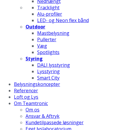
Nedhængt
Tracklight
Alu-profiler
LED- og Neon flex bånd
Outdoor
Mastbelysning
Pullerter
Væg
Spotlights
Styring
DALI lysstyring
Lysstyring
Smart City
Belysningskoncepter
Referencer
Loft og Lys
Om Teamtronic
Om os
Ansvar & Aftryk
Kundetilpassede løsninger
Eget lyslaboratorium