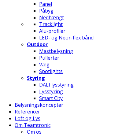
Panel
Påbyg
Nedhængt
Tracklight
Alu-profiler
LED- og Neon flex bånd
Outdoor
Mastbelysning
Pullerter
Væg
Spotlights
Styring
DALI lysstyring
Lysstyring
Smart City
Belysningskoncepter
Referencer
Loft og Lys
Om Teamtronic
Om os