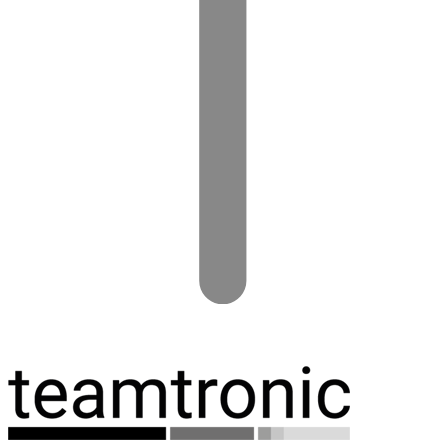
Spring
til
indhold