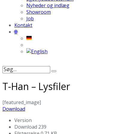
Nyheder og indlæg
Showroom
Job
Kontakt
🌐
Søg
efter:
T-Han – Lysfiler
[featured_image]
Download
Version
Download
239
Filstørrelse
0.71 KB