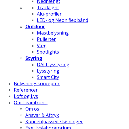
Nedhængt
Tracklight
Alu-profiler
LED- og Neon flex bånd
Outdoor
Mastbelysning
Pullerter
Væg
Spotlights
Styring
DALI lysstyring
Lysstyring
Smart City
Belysningskoncepter
Referencer
Loft og Lys
Om Teamtronic
Om os
Ansvar & Aftryk
Kundetilpassede løsninger
Eget lyslaboratorium