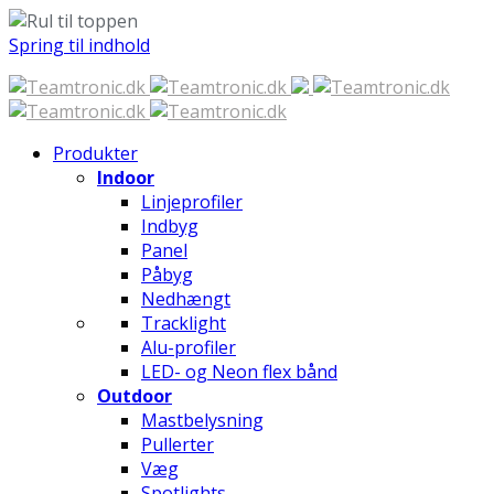
Spring til indhold
Produkter
Indoor
Linjeprofiler
Indbyg
Panel
Påbyg
Nedhængt
Tracklight
Alu-profiler
LED- og Neon flex bånd
Outdoor
Mastbelysning
Pullerter
Væg
Spotlights