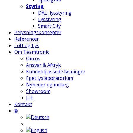
Styring
DALI lysstyring
Lysstyring
Smart City
Belysningskoncepter
Referencer
Loft og Lys
Om Teamtronic
Om os
Ansvar & Aftryk
Kundetilpassede løsninger
Eget lyslaboratorium
Nyheder og indlæg
Showroom
Job
Kontakt
🌐