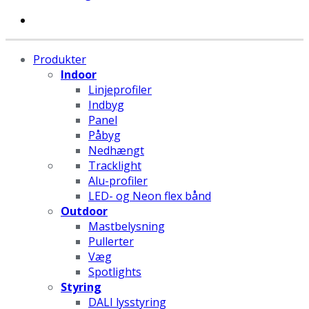
Produkter
Indoor
Linjeprofiler
Indbyg
Panel
Påbyg
Nedhængt
Tracklight
Alu-profiler
LED- og Neon flex bånd
Outdoor
Mastbelysning
Pullerter
Væg
Spotlights
Styring
DALI lysstyring