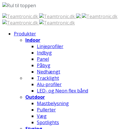
Spring
til
indhold
Produkter
Indoor
Linjeprofiler
Indbyg
Panel
Påbyg
Nedhængt
Tracklight
Alu-profiler
LED- og Neon flex bånd
Outdoor
Mastbelysning
Pullerter
Væg
Spotlights
Styring