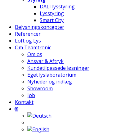
DALI lysstyring
Lysstyring
Smart City
Belysningskoncepter
Referencer
Loft og Lys
Om Teamtronic
Om os
Ansvar & Aftryk
Kundetilpassede løsninger
Eget lyslaboratorium
Nyheder og indlæg
Showroom
Job
Kontakt
🌐