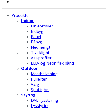
Produkter
Indoor
Linjeprofiler
Indbyg
Panel
Påbyg
Nedhængt
Tracklight
Alu-profiler
LED- og Neon flex bånd
Outdoor
Mastbelysning
Pullerter
Væg
Spotlights
Styring
DALI lysstyring
Lysstyring