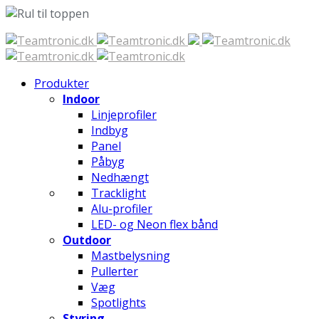
Spring
til
indhold
Produkter
Indoor
Linjeprofiler
Indbyg
Panel
Påbyg
Nedhængt
Tracklight
Alu-profiler
LED- og Neon flex bånd
Outdoor
Mastbelysning
Pullerter
Væg
Spotlights
Styring