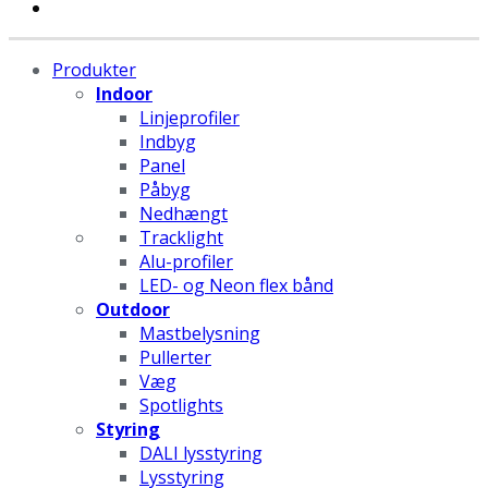
Produkter
Indoor
Linjeprofiler
Indbyg
Panel
Påbyg
Nedhængt
Tracklight
Alu-profiler
LED- og Neon flex bånd
Outdoor
Mastbelysning
Pullerter
Væg
Spotlights
Styring
DALI lysstyring
Lysstyring