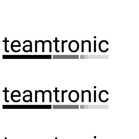
Spring
til
indhold