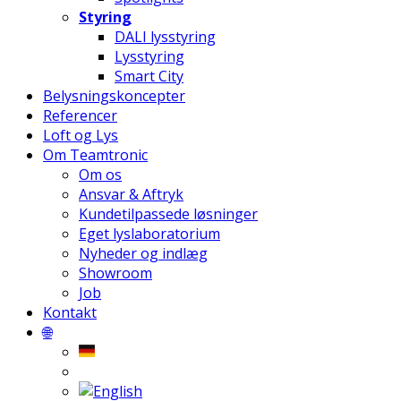
Styring
DALI lysstyring
Lysstyring
Smart City
Belysningskoncepter
Referencer
Loft og Lys
Om Teamtronic
Om os
Ansvar & Aftryk
Kundetilpassede løsninger
Eget lyslaboratorium
Nyheder og indlæg
Showroom
Job
Kontakt
🌐