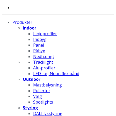
Produkter
Indoor
Linjeprofiler
Indbyg
Panel
Påbyg
Nedhængt
Tracklight
Alu-profiler
LED- og Neon flex bånd
Outdoor
Mastbelysning
Pullerter
Væg
Spotlights
Styring
DALI lysstyring