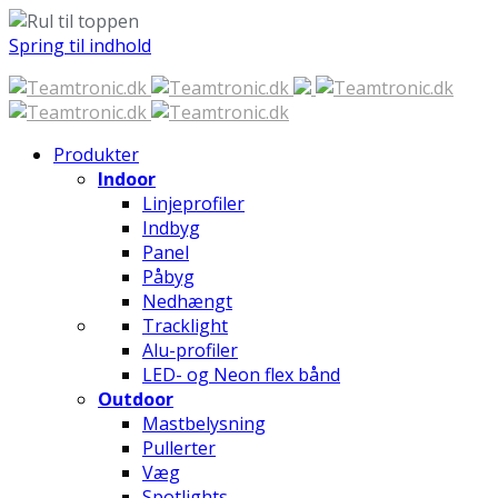
Spring til indhold
Produkter
Indoor
Linjeprofiler
Indbyg
Panel
Påbyg
Nedhængt
Tracklight
Alu-profiler
LED- og Neon flex bånd
Outdoor
Mastbelysning
Pullerter
Væg
Spotlights