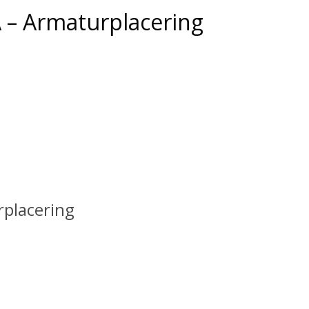
A – Armaturplacering
rplacering