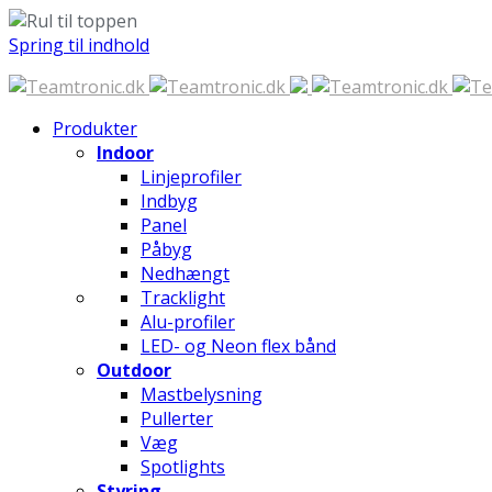
Spring til indhold
Produkter
Indoor
Linjeprofiler
Indbyg
Panel
Påbyg
Nedhængt
Tracklight
Alu-profiler
LED- og Neon flex bånd
Outdoor
Mastbelysning
Pullerter
Væg
Spotlights
Styring