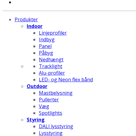
Produkter
Indoor
Linjeprofiler
Indbyg
Panel
Påbyg
Nedhængt
Tracklight
Alu-profiler
LED- og Neon flex bånd
Outdoor
Mastbelysning
Pullerter
Væg
Spotlights
Styring
DALI lysstyring
Lysstyring