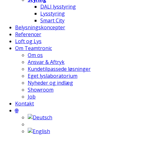
DALI lysstyring
Lysstyring
Smart City
Belysningskoncepter
Referencer
Loft og Lys
Om Teamtronic
Om os
Ansvar & Aftryk
Kundetilpassede løsninger
Eget lyslaboratorium
Nyheder og indlæg
Showroom
Job
Kontakt
🌐