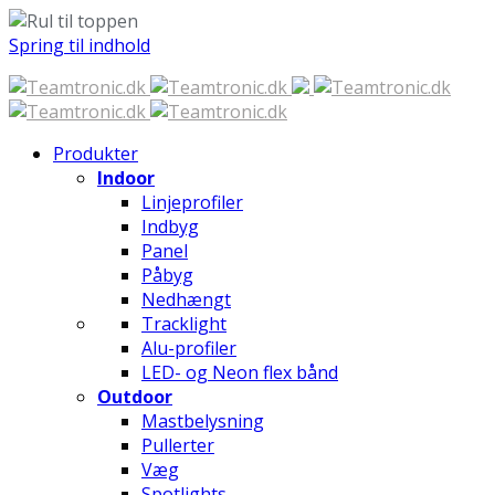
Spring til indhold
Produkter
Indoor
Linjeprofiler
Indbyg
Panel
Påbyg
Nedhængt
Tracklight
Alu-profiler
LED- og Neon flex bånd
Outdoor
Mastbelysning
Pullerter
Væg
Spotlights