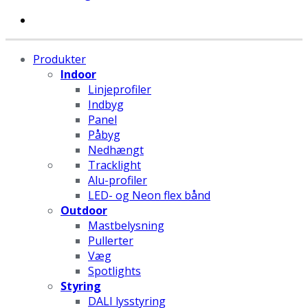
Produkter
Indoor
Linjeprofiler
Indbyg
Panel
Påbyg
Nedhængt
Tracklight
Alu-profiler
LED- og Neon flex bånd
Outdoor
Mastbelysning
Pullerter
Væg
Spotlights
Styring
DALI lysstyring