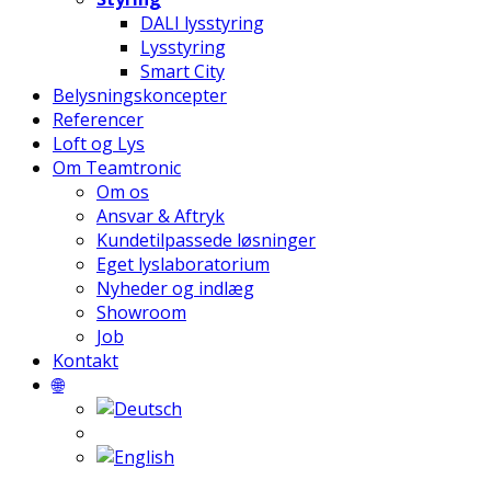
DALI lysstyring
Lysstyring
Smart City
Belysningskoncepter
Referencer
Loft og Lys
Om Teamtronic
Om os
Ansvar & Aftryk
Kundetilpassede løsninger
Eget lyslaboratorium
Nyheder og indlæg
Showroom
Job
Kontakt
🌐