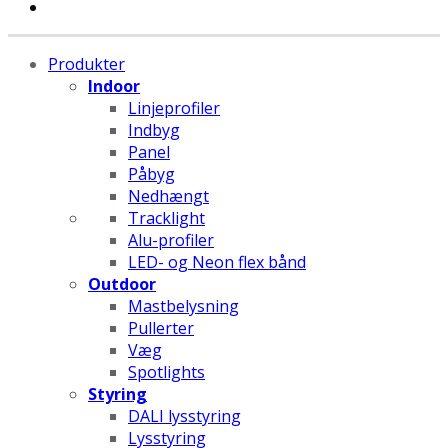
Produkter
Indoor
Linjeprofiler
Indbyg
Panel
Påbyg
Nedhængt
Tracklight
Alu-profiler
LED- og Neon flex bånd
Outdoor
Mastbelysning
Pullerter
Væg
Spotlights
Styring
DALI lysstyring
Lysstyring