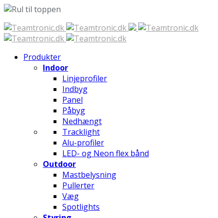
Spring
til
indhold
Produkter
Indoor
Linjeprofiler
Indbyg
Panel
Påbyg
Nedhængt
Tracklight
Alu-profiler
LED- og Neon flex bånd
Outdoor
Mastbelysning
Pullerter
Væg
Spotlights
Styring