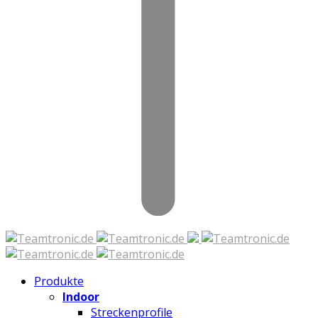
Zum
Inhalt
springen
Produkte
Indoor
Streckenprofile