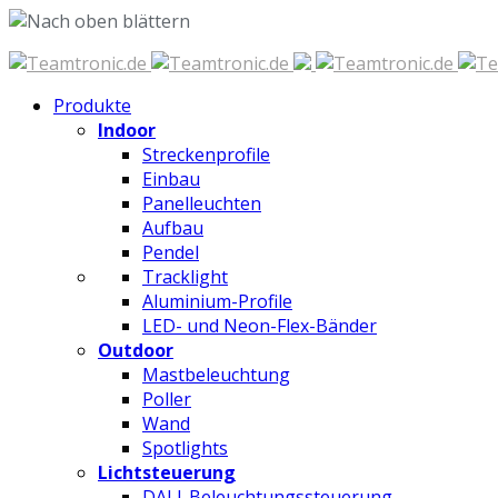
Zum
Inhalt
Produkte
springen
Indoor
Streckenprofile
Einbau
Panelleuchten
Aufbau
Pendel
Tracklight
Aluminium-Profile
LED- und Neon-Flex-Bänder
Outdoor
Mastbeleuchtung
Poller
Wand
Spotlights
Lichtsteuerung
DALI-Beleuchtungssteuerung