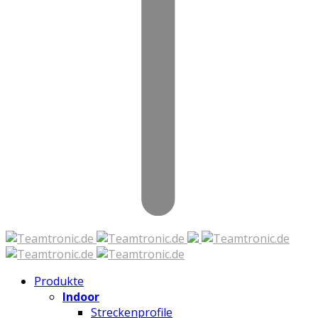
Zum
Inhalt
springen
Produkte
Indoor
Streckenprofile