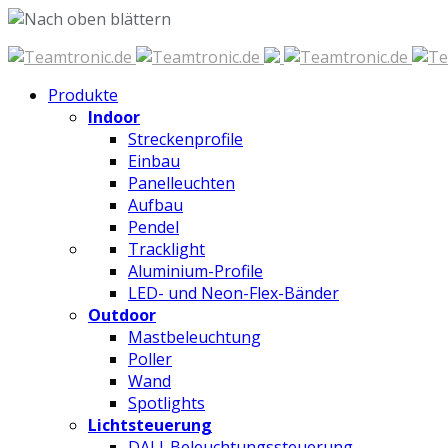
Zum
Inhalt
Produkte
springen
Indoor
Streckenprofile
Einbau
Panelleuchten
Aufbau
Pendel
Tracklight
Aluminium-Profile
LED- und Neon-Flex-Bänder
Outdoor
Mastbeleuchtung
Poller
Wand
Spotlights
Lichtsteuerung
DALI-Beleuchtungssteuerung